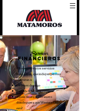
Servicios
FINANCIEROS
Ofrecemos varios servicios
financieros, que incluyen pero no
se limitan a:
Órdenes de pago
Pago de la factura
¡Envía dinero al extranjero
dondequiera que Western Union
esté!