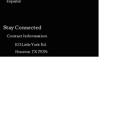
Español
Stay Connected
Contact Information
103 Little York Rd.
Houston, TX 77076
+1 (713) 692-2670
matamorosmeatmarket17@gmail.com
Subscribe for news about our
weekly specials!
>